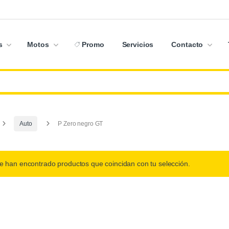
s
Motos
Promo
Servicios
Contacto
Auto
P Zero negro GT
e han encontrado productos que coincidan con tu selección.