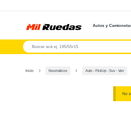
Autos y Camioneta
Inicio
Neumaticos
Auto - PickUp - Suv - Van
No s