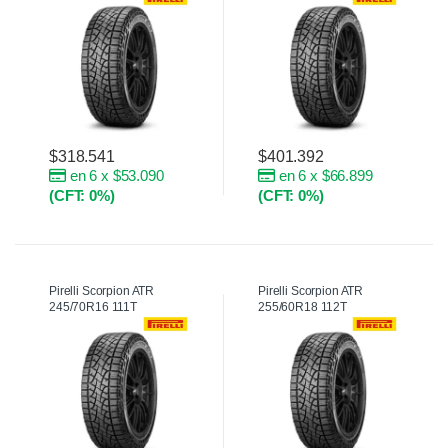
$
318.541
$
401.392
en 6 x $53.090
en 6 x $66.899
(CFT: 0%)
(CFT: 0%)
Pirelli Scorpion ATR
Pirelli Scorpion ATR
245/70R16 111T
255/60R18 112T