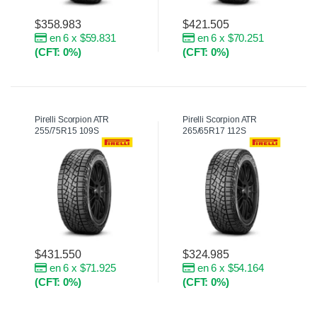
$
358.983
$
421.505
en 6 x $59.831
en 6 x $70.251
(CFT: 0%)
(CFT: 0%)
Pirelli Scorpion ATR
Pirelli Scorpion ATR
255/75R15 109S
265/65R17 112S
$
431.550
$
324.985
en 6 x $71.925
en 6 x $54.164
(CFT: 0%)
(CFT: 0%)