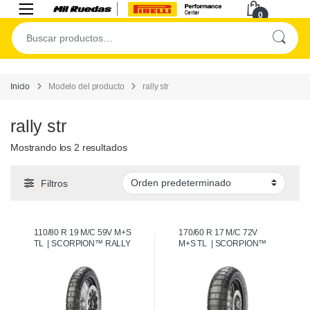
0
Inicio
Modelo del producto
rally str
rally str
Mostrando los 2 resultados
Filtros
110/80 R 19 M/C 59V M+S
170/60 R 17 M/C 72V
TL | SCORPION™ RALLY
M+S TL | SCORPION™
STR [Delantera]
RALLY STR [Trasera]