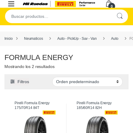
0
Inicio
Neumaticos
Auto - PickUp - Suv - Van
Auto
F
FORMULA ENERGY
Mostrando los 2 resultados
Filtros
Pirelli Formula Energy
Pirelli Formula Energy
175/70R14 84T
185/60R14 82H