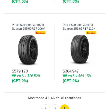
(CFT: 0%)
(CFT: 0%)
Pirelli Scorpion Verde All
Pirelli Scorpion Zero All
Season 255/60R17 106V
Season 255/65R17 110H
$
579.170
$
384.947
en 6 x $96.528
en 6 x $64.158
(CFT: 0%)
(CFT: 0%)
Mostrando 41–46 de 46 resultados
3
1
2