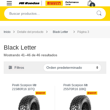
0
Inicio
Detalle del producto
Black Letter
Página 3
Black Letter
Mostrando 41–46 de 46 resultados
Filtros
Pirelli Scorpion Mtr
Pirelli Scorpion Mtr
215/80R16 107Q
255/70R16 108Q