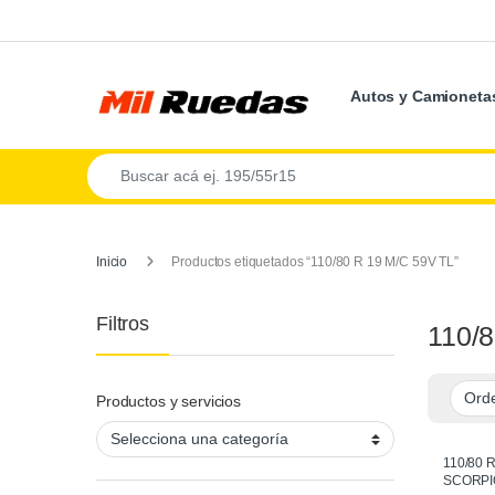
Autos y Camioneta
Inicio
Productos etiquetados “110/80 R 19 M/C 59V TL”
Filtros
110/
Productos y servicios
110/80 R
SCORPIO