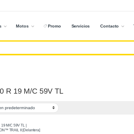
s
Motos
Promo
Servicios
Contacto
80 R 19 M/C 59V TL
 19 M/C 59V TL |
N™ TRAIL II [Delantera]