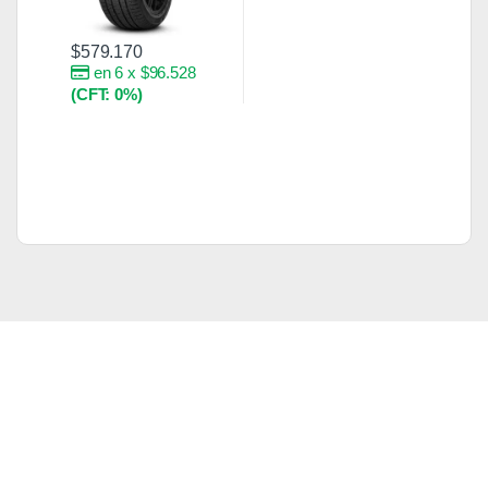
$
579.170
en 6 x $96.528
(CFT: 0%)
Brands Carousel