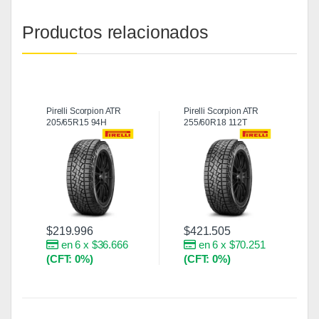
Productos relacionados
Pirelli Scorpion ATR
Pirelli Scorpion ATR
205/65R15 94H
255/60R18 112T
$
219.996
$
421.505
en 6 x $36.666
en 6 x $70.251
(CFT: 0%)
(CFT: 0%)