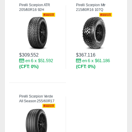
Pirelli Scorpion ATR
Pirelli Scorpion Mtr
205/60R16 92H
215/80R16 107Q
$
309.552
$
367.116
en 6 x $51.592
en 6 x $61.186
(CFT: 0%)
(CFT: 0%)
Pirelli Scorpion Verde
All Season 255/60R17
106V