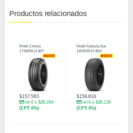
Productos relacionados
Pirelli Chrono
Pirelli Formula Evo
175/65R14 90T
195/55R15 85H
$
157.583
$
156.816
en 6 x $26.264
en 6 x $26.136
(CFT: 0%)
(CFT: 0%)