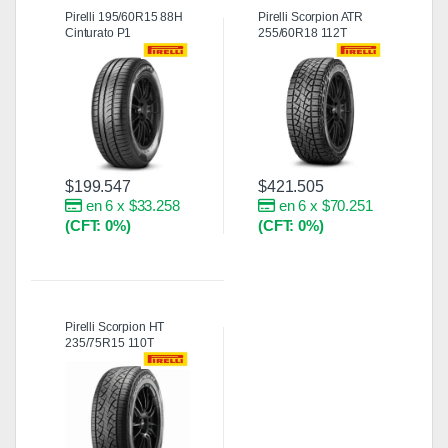
Pirelli 195/60R15 88H
Pirelli Scorpion ATR
Cinturato P1
255/60R18 112T
$
199.547
$
421.505
en 6 x $33.258
en 6 x $70.251
(CFT: 0%)
(CFT: 0%)
Pirelli Scorpion HT
235/75R15 110T