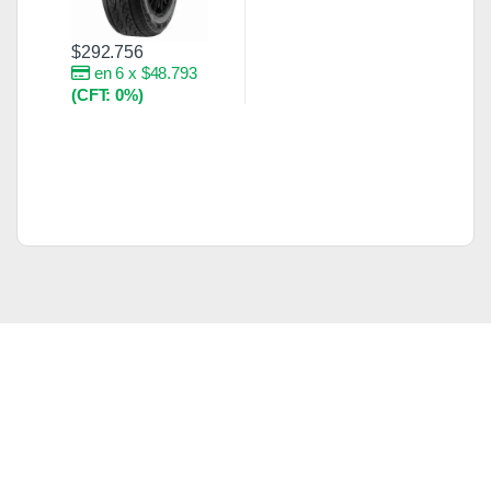
$
292.756
en 6 x $48.793
(CFT: 0%)
Brands Carousel