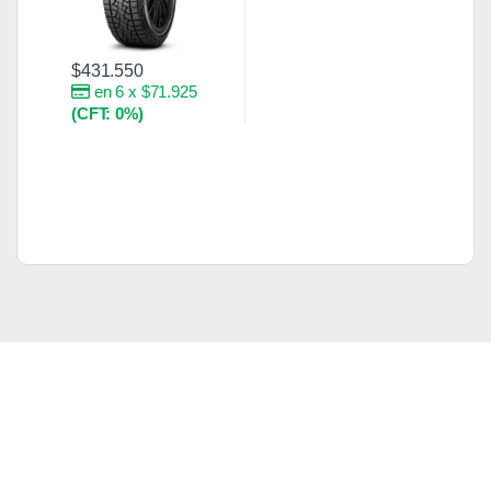
$
431.550
en 6 x $71.925
(CFT: 0%)