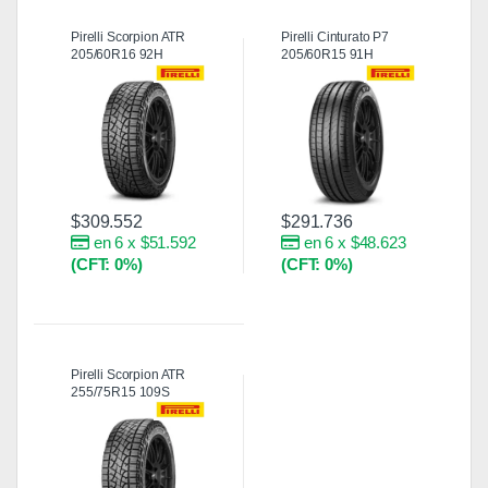
Pirelli Scorpion ATR
Pirelli Cinturato P7
205/60R16 92H
205/60R15 91H
$
309.552
$
291.736
en 6 x $51.592
en 6 x $48.623
(CFT: 0%)
(CFT: 0%)
Pirelli Scorpion ATR
255/75R15 109S