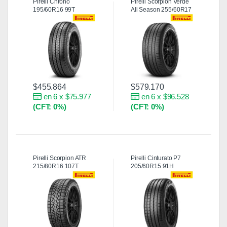
Pirelli Chrono
Pirelli Scorpion Verde
195/60R16 99T
All Season 255/60R17
106V
$
455.864
$
579.170
en 6 x $75.977
en 6 x $96.528
(CFT: 0%)
(CFT: 0%)
Pirelli Scorpion ATR
Pirelli Cinturato P7
215/80R16 107T
205/60R15 91H