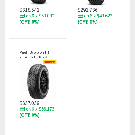
$
318.541
$
291.736
en 6 x $53.090
en 6 x $48.623
(CFT: 0%)
(CFT: 0%)
Pirelli Scorpion HT
215/65R16 102H
$
337.039
en 6 x $56.173
(CFT: 0%)