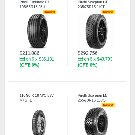
Pirelli Cinturato P7
Pirelli Scorpion HT
195/55R15 85H
235/75R15 110T
$
211.086
$
292.756
en 6 x $35.181
en 6 x $48.793
(CFT: 0%)
(CFT: 0%)
110/80 R 19 M/C 59V
Pirelli Scorpion Mtr
M+S TL |
255/70R16 108Q
SCORPION™ RALLY
STR [Delantera]