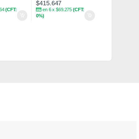
$
415.647
264
(CFT:
en 6 x $69.275
(CFT:
0%)