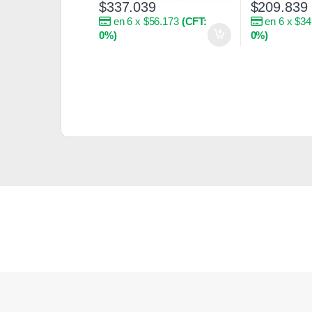
$
337.039
$
209.839
en 6 x $56.173
(CFT:
en 6 x $3
0%)
0%)
Brands Carousel