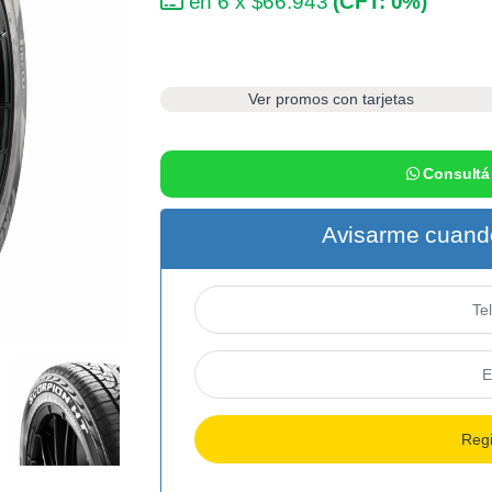
en 6 x $66.943
(CFT: 0%)
Ver promos con tarjetas
Consultá
Avisarme cuando