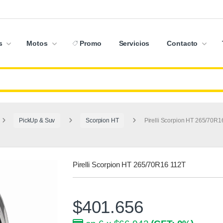
s
Motos
Promo
Servicios
Contacto
PickUp & Suv
Scorpion HT
Pirelli Scorpion HT 265/70R1
Pirelli Scorpion HT 265/70R16 112T
$
401.656