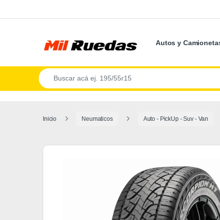
Autos y Camioneta
Inicio
Neumaticos
Auto - PickUp - Suv - Van