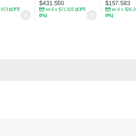
$
431.550
$
157.583
4.973
(CFT:
en 6 x $71.925
(CFT:
en 6 x $26.
0%)
0%)