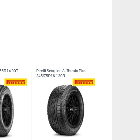
5/65R14 90T
Pirelli Scorpion AllTerrain Plus
245/75R16 120R