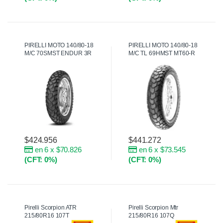
PIRELLI MOTO 140/80-18
PIRELLI MOTO 140/80-18
M/C 70SMST ENDUR 3R
M/C TL 69HMST MT60-R
$
424.956
$
441.272
en 6 x $70.826
en 6 x $73.545
(CFT: 0%)
(CFT: 0%)
Pirelli Scorpion ATR
Pirelli Scorpion Mtr
215/80R16 107T
215/80R16 107Q