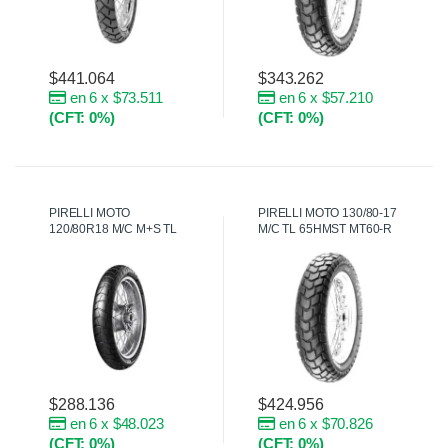
$
441.064
$
343.262
en 6 x $73.511
en 6 x $57.210
(CFT: 0%)
(CFT: 0%)
PIRELLI MOTO
PIRELLI MOTO 130/80-17
120/80R18 M/C M+S TL
M/C TL 65HMST MT60-R
KARO STREET R
$
288.136
$
424.956
en 6 x $48.023
en 6 x $70.826
(CFT: 0%)
(CFT: 0%)