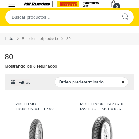
0
Inicio
Relacion del producto
80
80
Mostrando los 8 resultados
Filtros
PIRELLI MOTO
PIRELLI MOTO 120/80-18
110/80R19 M/C TL 59V
M/V TL 62T TMST MT60-
TOURAF
+R