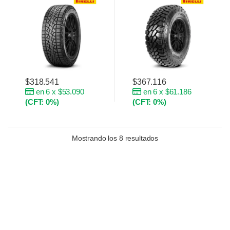
$
318.541
$
367.116
en 6 x $53.090
en 6 x $61.186
(CFT: 0%)
(CFT: 0%)
Mostrando los 8 resultados
Brands Carousel