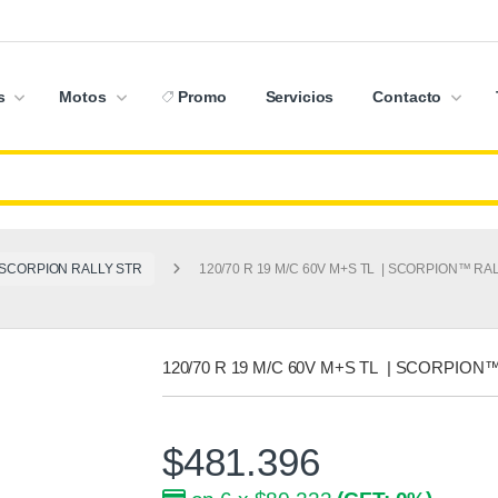
s
Motos
Promo
Servicios
Contacto
SCORPION RALLY STR
120/70 R 19 M/C 60V M+S TL | SCORPION™ RALL
120/70 R 19 M/C 60V M+S TL | SCORPION™ 
$
481.396