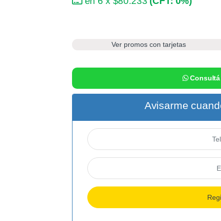
en 6 x $80.233
(CFT: 0%)
Ver promos con tarjetas
Consultá
Avisarme cuando